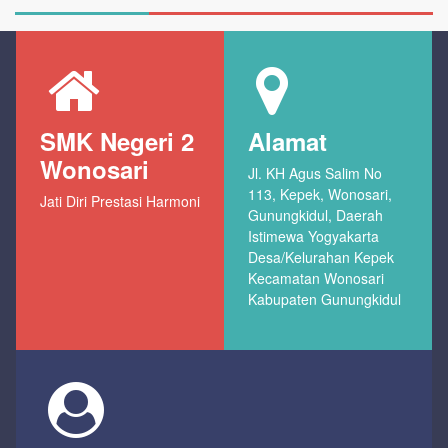
SMK Negeri 2
Alamat
Wonosari
Jl. KH Agus Salim No
113, Kepek, Wonosari,
Jati Diri Prestasi Harmoni
Gunungkidul, Daerah
Istimewa Yogyakarta
Desa/Kelurahan Kepek
Kecamatan Wonosari
Kabupaten Gunungkidul