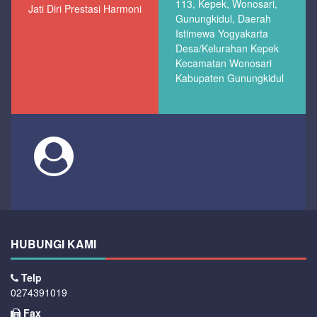
113, Kepek, Wonosari,
Jati Diri Prestasi Harmoni
Gunungkidul, Daerah
Istimewa Yogyakarta
Desa/Kelurahan Kepek
Kecamatan Wonosari
Kabupaten Gunungkidul
HUBUNGI KAMI
Telp
0274391019
Fax