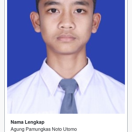
Nama Lengkap
Agung Pamungkas Noto Utomo