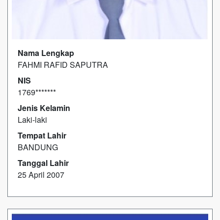
Nama Lengkap
FAHMI RAFID SAPUTRA
NIS
1769*******
Jenis Kelamin
Laki-laki
Tempat Lahir
BANDUNG
Tanggal Lahir
25 April 2007