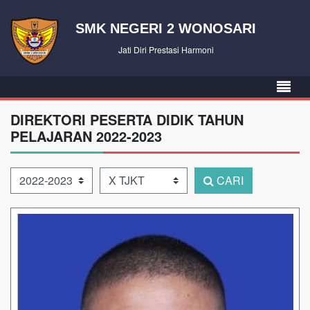
SMK NEGERI 2 WONOSARI
Jati Diri Prestasi Harmoni
DIREKTORI PESERTA DIDIK TAHUN
PELAJARAN 2022-2023
Tahun Pelajaran
Kelas
CARI