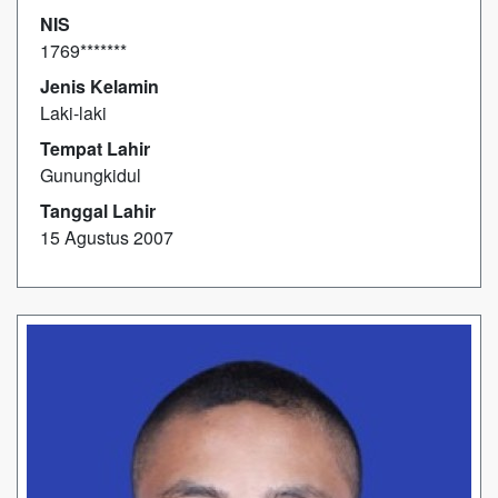
NIS
1769*******
Jenis Kelamin
Laki-laki
Tempat Lahir
Gunungkidul
Tanggal Lahir
15 Agustus 2007