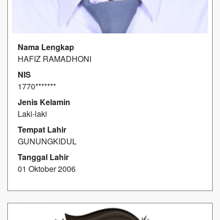
Nama Lengkap
HAFIZ RAMADHONI
NIS
1770*******
Jenis Kelamin
Laki-laki
Tempat Lahir
GUNUNGKIDUL
Tanggal Lahir
01 Oktober 2006