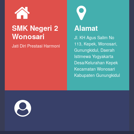
SMK Negeri 2
Alamat
Wonosari
Jl. KH Agus Salim No
113, Kepek, Wonosari,
Jati Diri Prestasi Harmoni
Gunungkidul, Daerah
Istimewa Yogyakarta
Desa/Kelurahan Kepek
Kecamatan Wonosari
Kabupaten Gunungkidul