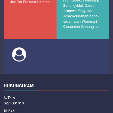
Jati Diri Prestasi Harmoni
Gunungkidul, Daerah
Istimewa Yogyakarta
Desa/Kelurahan Kepek
Kecamatan Wonosari
Kabupaten Gunungkidul
HUBUNGI KAMI
Telp
0274391019
Fax